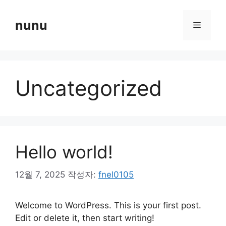
컨
텐
nunu
메
츠
로
뉴
건
너
Uncategorized
뛰
기
Hello world!
12월 7, 2025
작성자:
fnel0105
Welcome to WordPress. This is your first post.
Edit or delete it, then start writing!