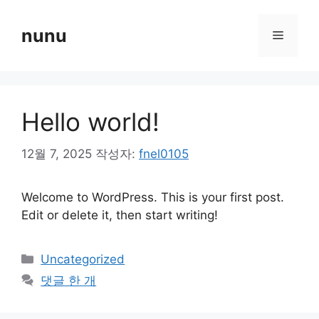
컨
텐
nunu
메
츠
로
뉴
건
너
Hello world!
뛰
기
12월 7, 2025
작성자:
fnel0105
Welcome to WordPress. This is your first post.
Edit or delete it, then start writing!
카
Uncategorized
테
댓글 한 개
고
리